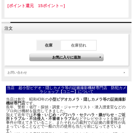
[ポイント還元 15ポイント～]
アウトレット商品 BINOX製双眼鏡 PRISMATIC BINOCULARS
10×25DCF、10倍双眼鏡、専用ケース付
注文
大特価理由： 在庫処分
BINOX製の小型双眼鏡。
在庫
在庫切れ
スポーツ観戦・登山などのアウトドア・バードウォッチングを独自の光学設計によ
る明るくシャープな見え味でお楽しみ頂けます。
より優れた操作性を重視したセンターでのピント調整により、使い易い設計とな
っています。
お問い合わせ
更に、お洒落な専用ケース付属で、持ち運びも大変便利です。
当店 超小型ビデオ・隠しカメラ等の証拠撮影機材専門店 防犯カメ
ラショップ【コニー】について
当店は創立 昭和43年の
小型ビデオカメラ・隠しカメラ等の証拠撮影
外寸（突起部
機材専門店
です。
約107(W)×121(D)×38(H)mm
含）
長年、警察・省庁・探偵・調査・ジャーナリスト・潜入捜査官などの
重量
約315g
プロ向け機材を販売してきました。
加えて近年では
不倫・いじめ・パワハラ・セクハラ・嫌がらせ・ご近
倍率
10倍
所トラブル・不法侵入・不審者トラブル
などテレビやネットを賑わす
有効径
25mm
事件が増えてきていること、またそれらの裁判での証拠の重要性が高
実視界
7度
まっていることなどで一般の方の使用も当たり前になってきていま
す。