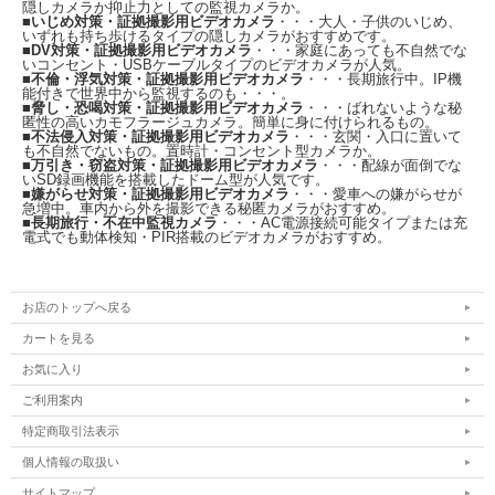
隠しカメラか抑止力としての監視カメラか。
■
いじめ対策・証拠撮影用ビデオカメラ
・・・大人・子供のいじめ、
いずれも持ち歩けるタイプの隠しカメラがおすすめです。
■
DV対策・証拠撮影用ビデオカメラ
・・・家庭にあっても不自然でな
いコンセント・USBケーブルタイプのビデオカメラが人気。
■
不倫・浮気対策・証拠撮影用ビデオカメラ
・・・長期旅行中。IP機
能付きで世界中から監視するのも・・・。
■
脅し・恐喝対策・証拠撮影用ビデオカメラ
・・・ばれないような秘
匿性の高いカモフラージュカメラ。簡単に身に付けられるもの。
■
不法侵入対策・証拠撮影用ビデオカメラ
・・・玄関・入口に置いて
も不自然でないもの。置時計・コンセント型カメラか。
■
万引き・窃盗対策・証拠撮影用ビデオカメラ
・・・配線が面倒でな
いSD録画機能を搭載したドーム型が人気です。
■
嫌がらせ対策・証拠撮影用ビデオカメラ
・・・愛車への嫌がらせが
急増中。車内から外を撮影できる秘匿カメラがおすすめ。
■
長期旅行・不在中監視カメラ
・・・AC電源接続可能タイプまたは充
電式でも動体検知・PIR搭載のビデオカメラがおすすめ。
お店のトップへ戻る
カートを見る
お気に入り
ご利用案内
特定商取引法表示
個人情報の取扱い
サイトマップ