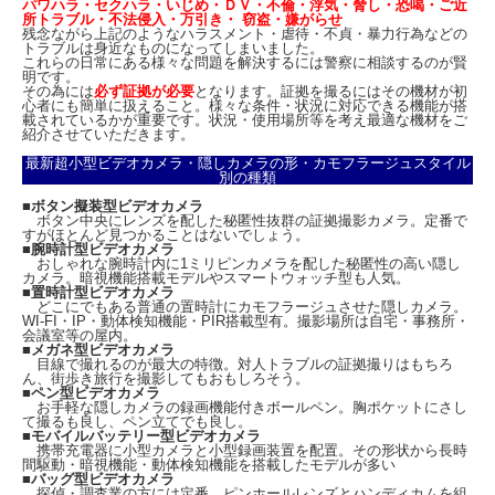
パワハラ・セクハラ・いじめ・ＤＶ・不倫・浮気・脅し・恐喝・ご近
所トラブル・不法侵入・万引き・ 窃盗・嫌がらせ
残念ながら上記のようなハラスメント・虐待・不貞・暴力行為などの
トラブルは身近なものになってしまいました。
これらの日常にある様々な問題を解決するには警察に相談するのが賢
明です。
その為には
必ず証拠が必要
となります。証拠を撮るにはその機材が初
心者にも簡単に扱えること。様々な条件・状況に対応できる機能が搭
載されているかが重要です。状況・使用場所等を考え最適な機材をご
紹介させていただきます。
最新超小型ビデオカメラ・隠しカメラの形・カモフラージュスタイル
別の種類
■
ボタン擬装型ビデオカメラ
ボタン中央にレンズを配した秘匿性抜群の証拠撮影カメラ。定番で
すがほとんど見つかることはないでしょう。
■
腕時計型ビデオカメラ
おしゃれな腕時計内に1ミリピンカメラを配した秘匿性の高い隠し
カメラ。暗視機能搭載モデルやスマートウォッチ型も人気。
■
置時計型ビデオカメラ
どこにでもある普通の置時計にカモフラージュさせた隠しカメラ。
WI-FI・IP・動体検知機能・PIR搭載型有。撮影場所は自宅・事務所・
会議室等の屋内。
■
メガネ型ビデオカメラ
目線で撮れるのが最大の特徴。対人トラブルの証拠撮りはもちろ
ん、街歩き旅行を撮影してもおもしろそう。
■
ペン型ビデオカメラ
お手軽な隠しカメラの録画機能付きボールペン。胸ポケットにさし
て撮るも良し、ペン立てでも良し。
■
モバイルバッテリー型ビデオカメラ
携帯充電器に小型カメラと小型録画装置を配置。その形状から長時
間駆動・暗視機能・動体検知機能を搭載したモデルが多い
■
バッグ型ビデオカメラ
探偵・調査業の方には定番。ピンホールレンズとハンディカムを組