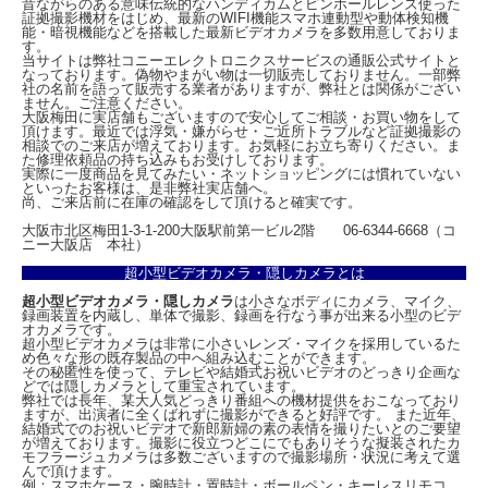
昔ながらのある意味伝統的なハンディカムとピンホールレンズ使った
証拠撮影機材をはじめ、最新のWIFI機能スマホ連動型や動体検知機
能・暗視機能などを搭載した最新ビデオカメラを多数用意しておりま
す。
当サイトは弊社コニーエレクトロニクスサービスの通販公式サイトと
なっております。偽物やまがい物は一切販売しておりません。一部弊
社の名前を語って販売する業者がありますが、弊社とは関係がござい
ません。ご注意ください。
大阪梅田に実店舗もございますので安心してご相談・お買い物をして
頂けます。最近では浮気・嫌がらせ・ご近所トラブルなど証拠撮影の
相談でのご来店が増えております。お気軽にお立ち寄りください。ま
た修理依頼品の持ち込みもお受けしております。
実際に一度商品を見てみたい・ネットショッピングには慣れていない
といったお客様は、是非弊社実店舗へ。
尚、ご来店前に在庫の確認をして頂けると確実です。
大阪市北区梅田1-3-1-200大阪駅前第一ビル2階 06-6344-6668（コ
ニー大阪店 本社）
超小型ビデオカメラ・隠しカメラとは
超小型ビデオカメラ・隠しカメラ
は小さなボディにカメラ、マイク、
録画装置を内蔵し、単体で撮影、録画を行なう事が出来る小型のビデ
オカメラです。
超小型ビデオカメラは非常に小さいレンズ・マイクを採用しているた
め色々な形の既存製品の中へ組み込むことができます。
その秘匿性を使って、テレビや結婚式お祝いビデオのどっきり企画な
どでは隠しカメラとして重宝されています。
弊社では長年、某大人気どっきり番組への機材提供をおこなっており
ますが、出演者に全くばれずに撮影ができると好評です。 また近年、
結婚式でのお祝いビデオで新郎新婦の素の表情を撮りたいとのご要望
が増えております。撮影に役立つどこにでもありそうな擬装されたカ
モフラージュカメラは多数ございますので撮影場所・状況に考えて選
んで頂けます。
例：スマホケース・腕時計・置時計・ボールペン・キーレスリモコ