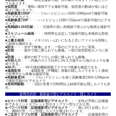
ラもあります。
■
低照度
・・・薄暗い環境下でも撮影可能。低照度の数値が低いほど
暗さに強いカメラ。
■
高解像度1080P
・・・フルハイビジョン1920×1080pixelで撮影可能
のビデオカメラ。
■
高解像度720P
・・・ハイビジョン1280×720pixelで撮影可能のビデオ
カメラ。
■
高精細H.264圧縮
・・・圧縮率の高い高精細で滑らかな動画を撮影可
能。
■
スケジュール録画
・・・時間帯を設定して録画可能な本格的な防犯
カメラ。
■
上書き録画
・・・メモリがいっぱいになると古いファイルを削除し
て録画を継続する。
■
防水
・・・水中で稼働します。一部のビデオカメラに実装。
■
防雨
・・・屋外で雨に降られても稼働。一部の筒型防犯カメラに実
装。
■
防滴
・・・屋外の軒下で少しの雨に降られても稼働。
■
外部入力
・・・内蔵のカメラ以外にAV入力端子から他のカメラを接
続できる。
■
Wi-Fi
・・・Wi-Fi接続機能搭載でスマホで映像を確認できる。
■
遠隔監視
・・・遠隔監視（IP機能）搭載の隠しカメラをネット接続
で世界中から映像を確認可能。
■
高解像度2K
・・・フルハイビジョンを凌ぐ高解像度2304×1296pixel
で撮影可能のビデオカメラ
■
長時間駆動
・・・1回の充電で10時間以上録画可能な隠しカメラも存
在。
使用目的別 最新超小型ビデオカメラ・隠しカメラ
■
セクハラ対策・証拠撮影用ビデオカメラ
・・・女性が手軽に証拠撮
影できるミントタブレット型やタンブラー型などが人気。
■
パワハラ対策・証拠撮影用ビデオカメラ
・・・身に付ける隠しカメ
ラ。腕時計型・ペン型隠しカメラが選ばれています。
■
ご近所トラブル対策・証拠撮影用ビデオカメラ
・・・証拠撮影用の