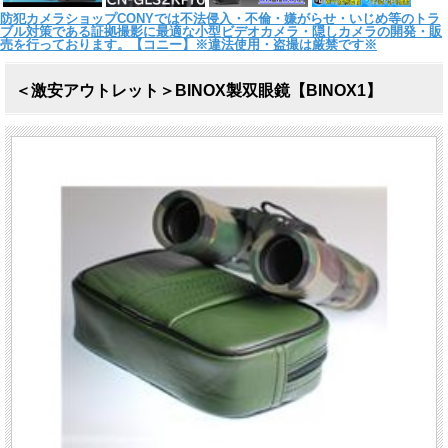
防犯カメラショップCONYでは不法侵入・不倫・嫌がらせ・いじめ等のトラ
ブル対策である証拠撮影に最適な小型ビデオカメラ・隠しカメラの開発・販
売を行っております。【コニー】※違法使用・盗撮は厳禁です※
＜激安アウトレット＞BINOX製双眼鏡【BINOX1】