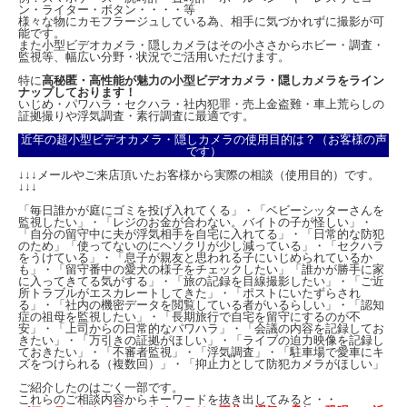
ン・ライター・ボタン・・・・等
様々な物にカモフラージュしている為、相手に気づかれずに撮影が可
能です。
また小型ビデオカメラ・隠しカメラはその小ささからホビー・調査・
監視等、幅広い分野・状況でご活用いただけます。
特に
高秘匿・高性能が魅力の小型ビデオカメラ・隠しカメラをライン
ナップしております！
いじめ・パワハラ・セクハラ・社内犯罪・売上金盗難・車上荒らしの
証拠撮りや浮気調査・素行調査に最適です。
近年の超小型ビデオカメラ・隠しカメラの使用目的は？（お客様の声
です）
↓↓↓メールやご来店頂いたお客様から実際の相談（使用目的）です。
↓↓↓
「毎日誰かが庭にゴミを投げ入れてくる」・「ベビーシッターさんを
監視したい」・「レジのお金が合わない。バイトの子が怪しい」・
「自分の留守中に夫が浮気相手を自宅に入れてる」・「日常的な防犯
のため」「使ってないのにヘソクリが少し減っている」・「セクハラ
をうけている」・「息子が親友と思われる子にいじめられているか
も」・「留守番中の愛犬の様子をチェックしたい」「誰かが勝手に家
に入ってきてる気がする」・「旅の記録を目線撮影したい」・「ご近
所トラブルがエスカレートしてきた」・「ポストにいたずらされ
る」・「社内の機密データを閲覧している者がいるらしい」・「認知
症の祖母を監視したい」・「長期旅行で自宅を留守にするのが不
安」・「上司からの日常的なパワハラ」・「会議の内容を記録してお
きたい」・「万引きの証拠がほしい」・「ライブの迫力映像を記録し
ておきたい」・「不審者監視」・「浮気調査」・「駐車場で愛車にキ
ズをつけられる（複数回）」・「抑止力として防犯カメラがほしい」
ご紹介したのはごく一部です。
これらのご相談内容からキーワードを抜き出してみると・・