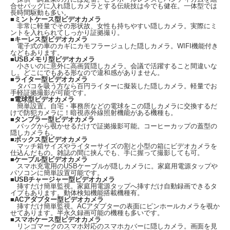
合せバッグに入れ隠しカメラとする伝統技は今でも健在。一体型では
長時間駆動も多い。
■
ミントケース型ビデオカメラ
非常に軽量でその形状故、女性も持ちやすい隠しカメラ。実際にミ
ントを入れられてしっかり証拠撮り。
■
キーレス型ビデオカメラ
電子式の車のカギにカモフラージュした隠しカメラ。WIFI機能付き
などもあります。
■
USBメモリ型ビデオカメラ
小さいのに意外に高画質隠しカメラ。会議で活躍すること間違いな
し。どこにでもある形なので違和感がありません。
■
ライター型ビデオカメラ
タバコを吸う方なら百円ライターに擬装した隠しカメラ。軽量でお
手軽証拠撮影が可能です。
■
電球型ビデオカメラ
簡単設置。自宅・事務所などの電球をこの隠しカメラに交換するだ
けで防犯カメラに！暗視赤外線照射機能がある機種も。
■
タンブラー型ビデオカメラ
バッグから覗かせるだけで証拠撮影可能。コーヒーカップの蓋型の
隠しカメラも。
■
ボックス型ビデオカメラ
マッチ箱サイズやライターサイズの割と小型の箱にビデオカメラを
仕込んだもの。雑誌の間に挟んでも、手に握って撮影しても可。
■
ケーブル型ビデオカメラ
スマホ充電用のUSBケーブルが隠しカメラに。家庭用電源タップや
パソコンに簡単設置可能です。
■
USBチャージャー型ビデオカメラ
挿すだけ簡単監視。家庭用電源タップへ挿すだけ自動録画できるタ
イプもあります。動体検知機能搭載機種有。
■
ACアダプター型ビデオカメラ
挿すだけ簡単監視。ACアダプターの表面にピンホールカメラを覗か
せてあります。半永久録画可能の機種も多いです。
■
スマホケース型ビデオカメラ
リンゴマークのスマホ対応のスマホカバーに隠しカメラ。画面を見