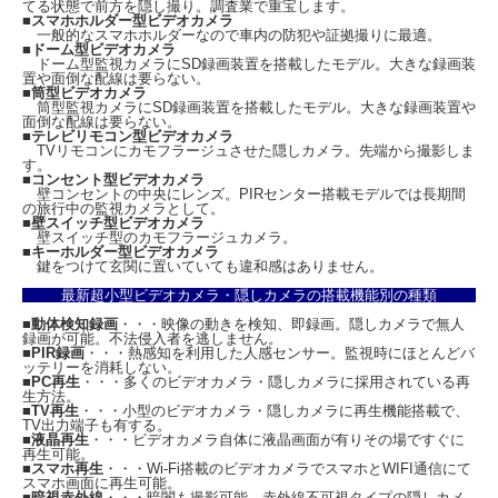
てる状態で前方を隠し撮り。調査業で重宝します。
■
スマホホルダー型ビデオカメラ
一般的なスマホホルダーなので車内の防犯や証拠撮りに最適。
■
ドーム型ビデオカメラ
ドーム型監視カメラにSD録画装置を搭載したモデル。大きな録画装
置や面倒な配線は要らない。
■
筒型ビデオカメラ
筒型監視カメラにSD録画装置を搭載したモデル。大きな録画装置や
面倒な配線は要らない。
■
テレビリモコン型ビデオカメラ
TVリモコンにカモフラージュさせた隠しカメラ。先端から撮影しま
す。
■
コンセント型ビデオカメラ
壁コンセントの中央にレンズ。PIRセンター搭載モデルでは長期間
の旅行中の監視カメラとして。
■
壁スイッチ型ビデオカメラ
壁スイッチ型のカモフラージュカメラ。
■
キーホルダー型ビデオカメラ
鍵をつけて玄関に置いていても違和感はありません。
最新超小型ビデオカメラ・隠しカメラの搭載機能別の種類
■
動体検知録画
・・・映像の動きを検知、即録画。隠しカメラで無人
録画が可能。不法侵入者を逃しません。
■
PIR録画
・・・熱感知を利用した人感センサー。監視時にほとんどバ
ッテリーを消耗しない。
■
PC再生
・・・多くのビデオカメラ・隠しカメラに採用されている再
生方法。
■
TV再生
・・・小型のビデオカメラ・隠しカメラに再生機能搭載で、
TV出力端子も有する。
■
液晶再生
・・・ビデオカメラ自体に液晶画面が有りその場ですぐに
再生可能。
■
スマホ再生
・・・Wi-Fi搭載のビデオカメラでスマホとWIFI通信にて
スマホ画面に再生可能。
■
暗視赤外線
・・・暗闇も撮影可能。赤外線不可視タイプの隠しカメ