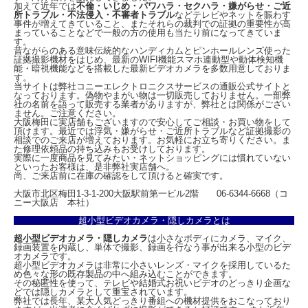
モデルが誕生！
加えて近年では
不倫・いじめ・パワハラ・セクハラ・嫌がらせ・ご近
所トラブル・不法侵入・不審者トラブル
などテレビやネットを賑わす
事件が増えてきていること、またそれらの裁判での証拠の重要性が高
身につけて使えるカモフラージュカメラの中でも、最も目線が集まる目元に装着す
まっていることなどで一般の方の使用も当たり前になってきていま
るメガネ型カメラの秘匿性能はとても重要です。レンズが見えないと謳う機種は多
す。
くあれど、本当に見えないレンズは中々ありません。本機のインビジブルレンズは
昔ながらのある意味伝統的なハンディカムとピンホールレンズ使った
本当に見えません。調査業や目立たずに記録を残しておきたいビジネスシーンで活
証拠撮影機材をはじめ、最新のWIFI機能スマホ連動型や動体検知機
用できます。
能・暗視機能などを搭載した最新ビデオカメラを多数用意しておりま
す。
当サイトは弊社コニーエレクトロニクスサービスの通販公式サイトと
また、メガネの眉間部にカメラを配置したことで、ハンズフリーで目線撮影が可能
なっております。偽物やまがい物は一切販売しておりません。一部弊
となり、料理や手芸などの工程を紹介するSNS動画用の撮影カメラとしても重宝し
社の名前を語って販売する業者がありますが、弊社とは関係がござい
ます。
ません。ご注意ください。
大阪梅田に実店舗もございますので安心してご相談・お買い物をして
本機は、高効率ポリマーバッテリーを搭載し、フルHDを超える2.5K動画撮影で100
頂けます。最近では浮気・嫌がらせ・ご近所トラブルなど証拠撮影の
～120分のバッテリー駆動を実現！記録媒体には256GBまで対応のmicroSDカード
相談でのご来店が増えております。お気軽にお立ち寄りください。ま
た修理依頼品の持ち込みもお受けしております。
を採用しております。H.264コーデックで高画質のまま効率よく記録が可能です。
実際に一度商品を見てみたい・ネットショッピングには慣れていない
といったお客様は、是非弊社実店舗へ。
会議・商談の記録用やセクハラパワハラの証拠撮り用、SNS動画撮影用のハンズフ
尚、ご来店前に在庫の確認をして頂けると確実です。
リーで使える目線撮影カメラとして最適です。
大阪市北区梅田1-3-1-200大阪駅前第一ビル2階 06-6344-6668（コ
◆ご使用用途例◆
ニー大阪店 本社）
○SNS動画の撮影用ハンズフリーカメラ
超小型ビデオカメラ・隠しカメラとは
○探偵業、警察内偵調査
○会議や商談の記録用
超小型ビデオカメラ・隠しカメラ
は小さなボディにカメラ、マイク、
○セクハラパワハラの証拠撮り
録画装置を内蔵し、単体で撮影、録画を行なう事が出来る小型のビデ
等々・・
オカメラです。
超小型ビデオカメラは非常に小さいレンズ・マイクを採用しているた
め色々な形の既存製品の中へ組み込むことができます。
その秘匿性を使って、テレビや結婚式お祝いビデオのどっきり企画な
どでは隠しカメラとして重宝されています。
弊社では長年、某大人気どっきり番組への機材提供をおこなっており