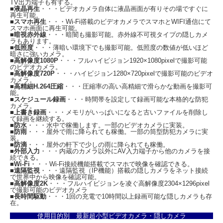
TV出力端子も有する。
本機は、捜査・調査において必須の機能である日付写し込み機能を搭載。撮影され
■
液晶再生
・・・ビデオカメラ自体に液晶画面が有りその場ですぐに
た映像の信頼性が更に高くなります。時刻設定もPC上のメモ帳の修正で、簡単に
再生可能。
■
スマホ再生
・・・Wi-Fi搭載のビデオカメラでスマホとWIFI通信にて
行えます。
スマホ画面に再生可能。
■
暗視赤外線
・・・暗闇も撮影可能。赤外線不可視タイプの隠しカメ
●
かんたん操作！
ラもあります。
3秒間長押しで、電源オン。ワンクリックで写真撮影、ダブルクリックで動画撮
■
低照度
・・・薄暗い環境下でも撮影可能。低照度の数値が低いほど
影。3秒間長押しで動画保存後に電源オフ。至ってシンプルな操作性で、どなたで
暗さに強いカメラ。
もかんたんにご利用いただけます。
■
高解像度1080P
・・・フルハイビジョン1920×1080pixelで撮影可能
のビデオカメラ。
■
高解像度720P
・・・ハイビジョン1280×720pixelで撮影可能のビデオ
カメラ。
■
高精細H.264圧縮
・・・圧縮率の高い高精細で滑らかな動画を撮影可
能。
■
スケジュール録画
・・・時間帯を設定して録画可能な本格的な防犯
カメラ。
■
上書き録画
・・・メモリがいっぱいになると古いファイルを削除し
て録画を継続する。
■
防水
・・・水中で稼働します。一部のビデオカメラに実装。
■
防雨
・・・屋外で雨に降られても稼働。一部の筒型防犯カメラに実
装。
■
防滴
・・・屋外の軒下で少しの雨に降られても稼働。
■
外部入力
・・・内蔵のカメラ以外にAV入力端子から他のカメラを接
続できる。
■
Wi-Fi
・・・Wi-Fi接続機能搭載でスマホで映像を確認できる。
■
遠隔監視
・・・遠隔監視（IP機能）搭載の隠しカメラをネット接続
で世界中から映像を確認可能。
■
高解像度2K
・・・フルハイビジョンを凌ぐ高解像度2304×1296pixel
で撮影可能のビデオカメラ
■
長時間駆動
・・・1回の充電で10時間以上録画可能な隠しカメラも存
在。
使用目的別 最新超小型ビデオカメラ・隠しカメラ