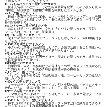
て撮るも良し、ペン立てでも良し。
■
モバイルバッテリー型ビデオカメラ
携帯充電器に小型カメラと小型録画装置を配置。その形状から長時
間駆動・暗視機能・動体検知機能を搭載したモデルが多い
■
バッグ型ビデオカメラ
探偵・調査業の方には定番。ピンホールレンズとハンディカムを組
合せバッグに入れ隠しカメラとする伝統技は今でも健在。一体型では
長時間駆動も多い。
■
ミントケース型ビデオカメラ
非常に軽量でその形状故、女性も持ちやすい隠しカメラ。実際にミ
ントを入れられてしっかり証拠撮り。
■
キーレス型ビデオカメラ
電子式の車のカギにカモフラージュした隠しカメラ。WIFI機能付き
などもあります。
■
USBメモリ型ビデオカメラ
小さいのに意外に高画質隠しカメラ。会議で活躍すること間違いな
●
2.5K動画！4K写真対応モデル！
し。どこにでもある形なので違和感がありません。
フルHD(1080p)を超える2.5K(2560×1440pixel)動画に対応した高画質モデルです。
■
ライター型ビデオカメラ
写真なら更に高解像度の4K(3840×2160pixel)で撮影可能です。
タバコを吸う方なら百円ライターに擬装した隠しカメラ。軽量でお
手軽証拠撮影が可能です。
■
電球型ビデオカメラ
簡単設置。自宅・事務所などの電球をこの隠しカメラに交換するだ
けで防犯カメラに！暗視赤外線照射機能がある機種も。
■
タンブラー型ビデオカメラ
バッグから覗かせるだけで証拠撮影可能。コーヒーカップの蓋型の
隠しカメラも。
■
ボックス型ビデオカメラ
マッチ箱サイズやライターサイズの割と小型の箱にビデオカメラを
仕込んだもの。雑誌の間に挟んでも、手に握って撮影しても可。
■
ケーブル型ビデオカメラ
スマホ充電用のUSBケーブルが隠しカメラに。家庭用電源タップや
パソコンに簡単設置可能です。
■
USBチャージャー型ビデオカメラ
挿すだけ簡単監視。家庭用電源タップへ挿すだけ自動録画できるタ
イプもあります。動体検知機能搭載機種有。