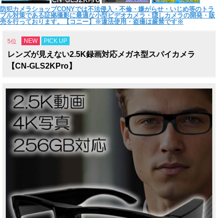
防犯カメラショップCONYでは不法侵入・不倫・嫌がらせ・いじめ等のトラ
ブル対策である証拠撮影に最適な小型ビデオカメラ・隠しカメラの開発・販
売を行っております。【コニー】※違法使用・盗撮は厳禁です※
NEW
PICK UP
5位
レンズが見えない2.5K録画対応メガネ型スパイカメラ
【CN-GLS2KPro】