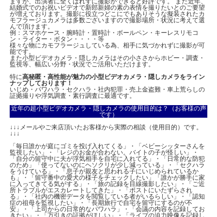
ますが、出演者に全くばれずに撮影ができると好評です。 また近年、
結婚式でのお祝いビデオで新郎新婦の素の表情を撮りたいとのご要望
が増えております。撮影に役立つどこにでもありそうな擬装されたカ
●
本当にレンズが見えません！高秘匿メガネ型スパイカメラ！
モフラージュカメラは多数ございますので撮影場所・状況に考えて選
んで頂けます。
身につけて使えるカモフラージュカメラの中でも、最も目線が集まる目元に装着す
例：スマホケース・腕時計・置時計・ボールペン・キーレスリモコ
るメガネ型カメラの秘匿性能はとても重要です。レンズが見えないと謳う機種は多
ン・ライター・ボタン・・・・等
くあれど、本当に見えないレンズは中々ありません。本機のインビジブルレンズは
様々な物にカモフラージュしている為、相手に気づかれずに撮影が可
本当に見えません。
能です。
また小型ビデオカメラ・隠しカメラはその小ささからホビー・調査・
監視等、幅広い分野・状況でご活用いただけます。
特に
高秘匿・高性能が魅力の小型ビデオカメラ・隠しカメラをライン
ナップしております！
いじめ・パワハラ・セクハラ・社内犯罪・売上金盗難・車上荒らしの
証拠撮りや浮気調査・素行調査に最適です。
近年の超小型ビデオカメラ・隠しカメラの使用目的は？（お客様の声
です）
↓↓↓メールやご来店頂いたお客様から実際の相談（使用目的）です。
↓↓↓
「毎日誰かが庭にゴミを投げ入れてくる」・「ベビーシッターさんを
監視したい」・「レジのお金が合わない。バイトの子が怪しい」・
「自分の留守中に夫が浮気相手を自宅に入れてる」・「日常的な防犯
のため」「使ってないのにヘソクリが少し減っている」・「セクハラ
をうけている」・「息子が親友と思われる子にいじめられているか
も」・「留守番中の愛犬の様子をチェックしたい」「誰かが勝手に家
に入ってきてる気がする」・「旅の記録を目線撮影したい」・「ご近
所トラブルがエスカレートしてきた」・「ポストにいたずらされ
る」・「社内の機密データを閲覧している者がいるらしい」・「認知
症の祖母を監視したい」・「長期旅行で自宅を留守にするのが不
安」・「上司からの日常的なパワハラ」・「会議の内容を記録してお
きたい」・「万引きの証拠がほしい」・「ライブの迫力映像を記録し