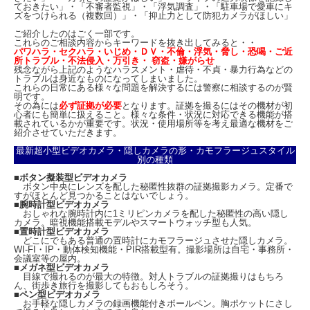
ておきたい」・「不審者監視」・「浮気調査」・「駐車場で愛車にキ
ズをつけられる（複数回）」・「抑止力として防犯カメラがほしい」
ご紹介したのはごく一部です。
これらのご相談内容からキーワードを抜き出してみると・・
パワハラ・セクハラ・いじめ・ＤＶ・不倫・浮気・脅し・恐喝・ご近
所トラブル・不法侵入・万引き・ 窃盗・嫌がらせ
残念ながら上記のようなハラスメント・虐待・不貞・暴力行為などの
トラブルは身近なものになってしまいました。
これらの日常にある様々な問題を解決するには警察に相談するのが賢
●
SNS用動画の撮影に最適！ハンズフリーの目線撮影カメラ！
明です。
メガネの眉間部にカメラを配置したことで、ハンズフリーで目線撮影が可能とな
その為には
必ず証拠が必要
となります。証拠を撮るにはその機材が初
り、料理や手芸などの工程を紹介するSNS動画用の撮影カメラとしても重宝しま
心者にも簡単に扱えること。様々な条件・状況に対応できる機能が搭
す。
載されているかが重要です。状況・使用場所等を考え最適な機材をご
紹介させていただきます。
最新超小型ビデオカメラ・隠しカメラの形・カモフラージュスタイル
別の種類
■
ボタン擬装型ビデオカメラ
ボタン中央にレンズを配した秘匿性抜群の証拠撮影カメラ。定番で
すがほとんど見つかることはないでしょう。
■
腕時計型ビデオカメラ
おしゃれな腕時計内に1ミリピンカメラを配した秘匿性の高い隠し
カメラ。暗視機能搭載モデルやスマートウォッチ型も人気。
■
置時計型ビデオカメラ
どこにでもある普通の置時計にカモフラージュさせた隠しカメラ。
WI-FI・IP・動体検知機能・PIR搭載型有。撮影場所は自宅・事務所・
会議室等の屋内。
■
メガネ型ビデオカメラ
目線で撮れるのが最大の特徴。対人トラブルの証拠撮りはもちろ
ん、街歩き旅行を撮影してもおもしろそう。
■
ペン型ビデオカメラ
お手軽な隠しカメラの録画機能付きボールペン。胸ポケットにさし