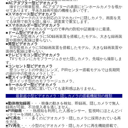
■
ACアダプター型ビデオカメラ
挿すだけ簡単監視。ACアダプターの表面にピンホールカメラを覗か
せてあります。半永久録画可能の機種も多いです。
■
スマホケース型ビデオカメラ
リンゴマークのスマホ対応のスマホカバーに隠しカメラ。画面を見
てる状態で前方を隠し撮り。調査業で重宝します。
■
スマホホルダー型ビデオカメラ
一般的なスマホホルダーなので車内の防犯や証拠撮りに最適。
■
ドーム型ビデオカメラ
ドーム型監視カメラにSD録画装置を搭載したモデル。大きな録画装
置や面倒な配線は要らない。
■
筒型ビデオカメラ
筒型監視カメラにSD録画装置を搭載したモデル。大きな録画装置や
面倒な配線は要らない。
■
テレビリモコン型ビデオカメラ
●
フル充電で約120分の2.5K録画！
TVリモコンにカモフラージュさせた隠しカメラ。先端から撮影しま
高効率ポリマーバッテリーを搭載し、フルHDを超える2.5K動画撮影で約100～120
す。
■
コンセント型ビデオカメラ
分のバッテリー駆動を実現しました。
壁コンセントの中央にレンズ。PIRセンター搭載モデルでは長期間
の旅行中の監視カメラとして。
●
H.264コーデック採用で高画質保存！
■
壁スイッチ型ビデオカメラ
圧縮効率の高いH.264コーデックを採用し、高画質のままファイルサイズを抑えて
壁スイッチ型のカモフラージュカメラ。
効率よく記録が可能です。
■
キーホルダー型ビデオカメラ
鍵をつけて玄関に置いていても違和感はありません。
●
256GBmicroSD対応！
最新超小型ビデオカメラ・隠しカメラの搭載機能別の種類
記録メディアにはコスパの高いmicroSDカードを採用。MAX256GBまで対応してお
ります。容量の目安としては1時間で約7GB程度となります。バッテリ駆動時間を
■
動体検知録画
・・・映像の動きを検知、即録画。隠しカメラで無人
最大限に活かすなら32GBがオススメです。メモリ残量が無くなると、古いファイ
録画が可能。不法侵入者を逃しません。
ルから削除して自動的に録画を継続してくれる上書き録画を採用しております。
■
PIR録画
・・・熱感知を利用した人感センサー。監視時にほとんどバ
※microSDHCカードの相性保証は行っておりません。弊社では、Transcend製
ッテリーを消耗しない。
■
PC再生
・・・多くのビデオカメラ・隠しカメラに採用されている再
class10UHS-Iモデルで動作確認を取っております。
生方法。
■
TV再生
・・・小型のビデオカメラ・隠しカメラに再生機能搭載で、
●
タイムインサート機能！