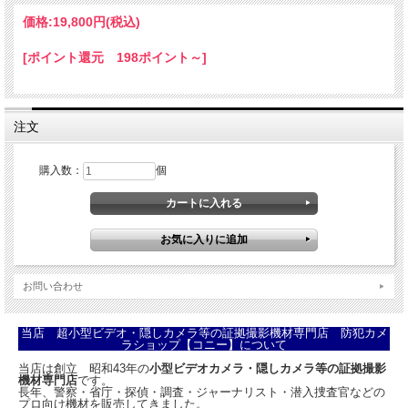
価格:
19,800円
(税込)
[ポイント還元 198ポイント～]
注文
購入数：
個
お問い合わせ
本当に見えないインビジブルレンズ搭載メガネ型カメラ
フルHDを超える2.5K録画対応で高秘匿高画質を実現！
当店 超小型ビデオ・隠しカメラ等の証拠撮影機材専門店 防犯カメ
ハンズフリーで目線撮影！SNS動画の撮影に最適！
ラショップ【コニー】について
CN-GLS2KPro
当店は創立 昭和43年の
小型ビデオカメラ・隠しカメラ等の証拠撮影
機材専門店
です。
長年、警察・省庁・探偵・調査・ジャーナリスト・潜入捜査官などの
人気のメガネ型スパイカメラに、レンズが見えない高秘匿で2.5K録画対応の高画質
プロ向け機材を販売してきました。