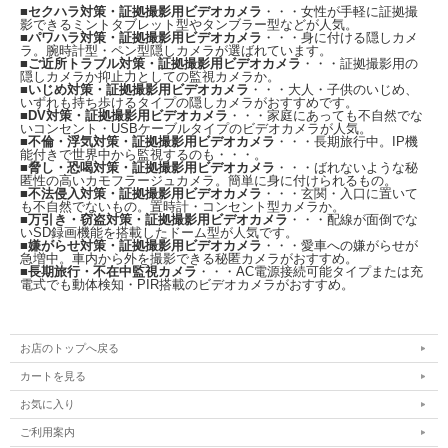
■
セクハラ対策・証拠撮影用ビデオカメラ
・・・女性が手軽に証拠撮
影できるミントタブレット型やタンブラー型などが人気。
■
パワハラ対策・証拠撮影用ビデオカメラ
・・・身に付ける隠しカメ
ラ。腕時計型・ペン型隠しカメラが選ばれています。
■
ご近所トラブル対策・証拠撮影用ビデオカメラ
・・・証拠撮影用の
隠しカメラか抑止力としての監視カメラか。
■
いじめ対策・証拠撮影用ビデオカメラ
・・・大人・子供のいじめ、
いずれも持ち歩けるタイプの隠しカメラがおすすめです。
■
DV対策・証拠撮影用ビデオカメラ
・・・家庭にあっても不自然でな
いコンセント・USBケーブルタイプのビデオカメラが人気。
■
不倫・浮気対策・証拠撮影用ビデオカメラ
・・・長期旅行中。IP機
能付きで世界中から監視するのも・・・。
■
脅し・恐喝対策・証拠撮影用ビデオカメラ
・・・ばれないような秘
匿性の高いカモフラージュカメラ。簡単に身に付けられるもの。
■
不法侵入対策・証拠撮影用ビデオカメラ
・・・玄関・入口に置いて
も不自然でないもの。置時計・コンセント型カメラか。
■
万引き・窃盗対策・証拠撮影用ビデオカメラ
・・・配線が面倒でな
いSD録画機能を搭載したドーム型が人気です。
■
嫌がらせ対策・証拠撮影用ビデオカメラ
・・・愛車への嫌がらせが
急増中。車内から外を撮影できる秘匿カメラがおすすめ。
■
長期旅行・不在中監視カメラ
・・・AC電源接続可能タイプまたは充
電式でも動体検知・PIR搭載のビデオカメラがおすすめ。
お店のトップへ戻る
カートを見る
お気に入り
ご利用案内