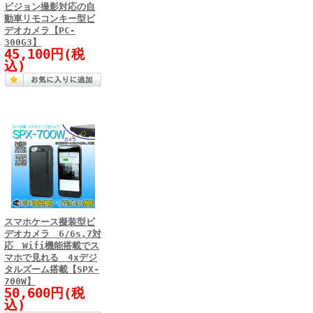
ビジョン撮影対応の自
動車リモコンキー型ビ
デオカメラ【PC-
300G3】
45,100円(税
込)
スマホケース擬装型ビ
デオカメラ 6/6s,7対
応 Wifi機能搭載でス
マホで見れる 4xデジ
タルズーム搭載【SPX-
700W】
50,600円(税
込)