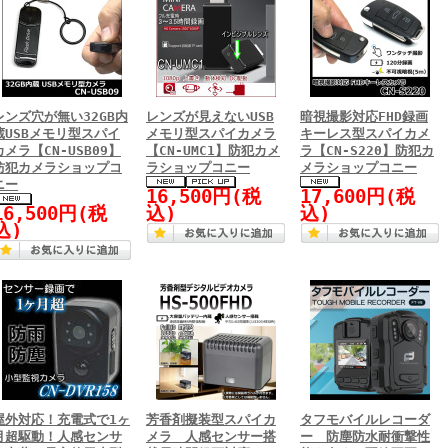
レンズ穴が無い32GB内
レンズが見えないUSB
暗視撮影対応FHD録画
蔵USBメモリ型スパイ
メモリ型スパイカメラ
キーレス型スパイカメ
カメラ【CN-USB09】
【CN-UMC1】防犯カメ
ラ【CN-S220】防犯カ
防犯カメラショップコ
ラショップコニー
メラショップコニー
ニー
16,500円(税
17,600円(税
16,500円(税
込)
込)
込)
屋外対応！充電式で1ヶ
芳香剤擬装型スパイカ
タフモバイルレコーダ
月超駆動！人感センサ
メラ 人感センサー搭
ー 防塵防水耐衝撃性