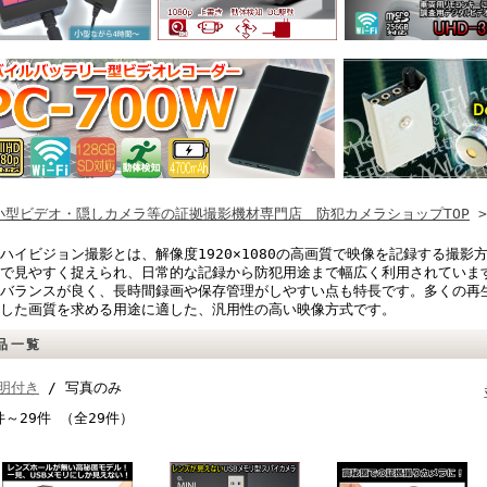
小型ビデオ・隠しカメラ等の証拠撮影機材専門店 防犯カメラショップTOP
>
ハイビジョン撮影とは、解像度1920×1080の高画質で映像を記録する撮
で見やすく捉えられ、日常的な記録から防犯用途まで幅広く利用されていま
バランスが良く、長時間録画や保存管理がしやすい点も特長です。多くの再
した画質を求める用途に適した、汎用性の高い映像方式です。
品一覧
明付き
/ 写真のみ
件～29件 （全29件）