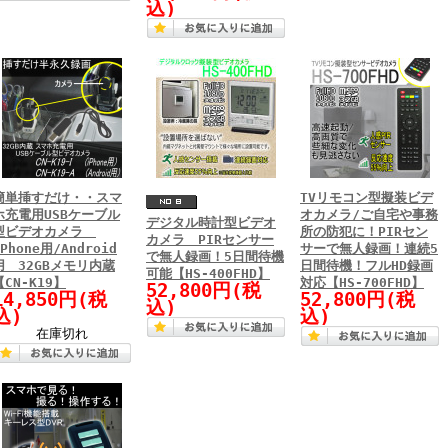
込)
簡単挿すだけ・・スマ
TVリモコン型擬装ビデ
ホ充電用USBケーブル
オカメラ/ご自宅や事務
デジタル時計型ビデオ
型ビデオカメラ
所の防犯に！PIRセン
カメラ PIRセンサー
iPhone用/Android
サーで無人録画！連続5
で無人録画！5日間待機
用 32GBメモリ内蔵
日間待機！フルHD録画
可能【HS-400FHD】
【CN-K19】
対応【HS-700FHD】
52,800円(税
14,850円(税
52,800円(税
込)
込)
込)
在庫切れ