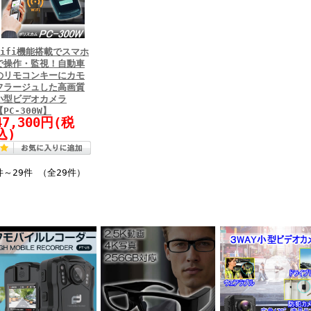
Wifi機能搭載でスマホ
で操作・監視！自動車
のリモコンキーにカモ
フラージュした高画質
小型ビデオカメラ
【PC-300W】
47,300円(税
込)
件～29件 （全29件）