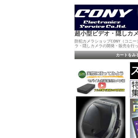
超小型ビデオ・隠しカ
防犯カメラショップCONY（コニ
ラ・隠しカメラの開発・販売を行
カートをみ