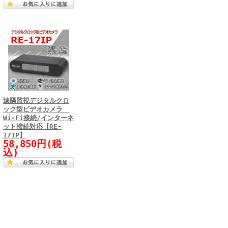
遠隔監視デジタルクロ
ック型ビデオカメラ
Wi-Fi接続/インターネ
ット接続対応【RE-
17IP】
58,850円(税
込)