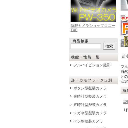
防犯カメラショップコニー
TOP
商品検索
超
機能・性能 別
フルハイビジョン撮影
フル
自然
との
形・カモフラージュ別
安定
ボタン型擬装カメラ
商
腕時計型擬装カメラ
説
置時計型擬装カメラ
1
メガネ型擬装カメラ
ペン型擬装カメラ