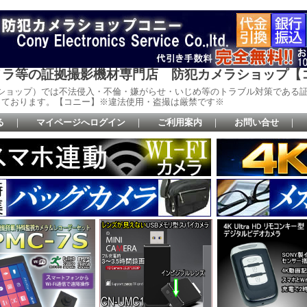
メラ等の証拠撮影機材専門店 防犯カメラショップ【
ーショップ）では不法侵入・不倫・嫌がらせ・いじめ等のトラブル対策である
っております。【コニー】※違法使用・盗撮は厳禁です※
る
｜
マイページへログイン
｜
ご利用案内
｜
お問い合せ
｜