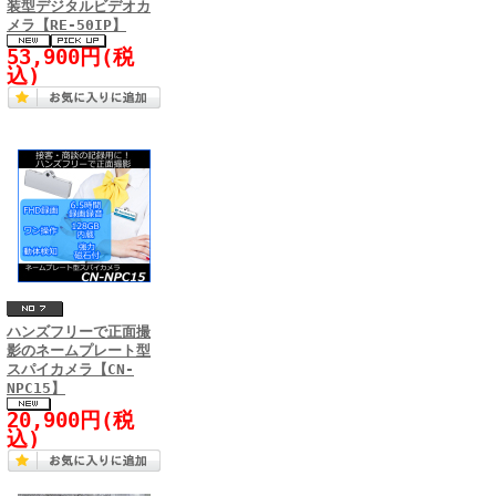
装型デジタルビデオカ
メラ【RE-50IP】
53,900円(税
込)
ハンズフリーで正面撮
影のネームプレート型
スパイカメラ【CN-
NPC15】
20,900円(税
込)