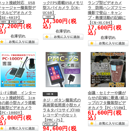
ネット接続対応 USB
ックFPS搭載USBメモリ
ランプ型ビデオカメ
チャージャー擬装型デ
型スパイカメラ【CN-
ラ 防雨ハンズフリー
ジタルビデオカメラ
UC60】
撮影で登山・キャン
【RE-40IP】
プ・救援活動の記録に
14,300円(税
【CN-HLC04】
57,200円(税
込)
17,600円(税
込)
在庫切れ
込)
在庫切れ
在庫切れ
Wi-Fi接続 インター
会議・セミナーや嫌が
ネット接続対応 1cm
らせの記録に最適/紙コ
ネジ・ボタン擬装式の
角の超小型カメラ搭載
ップのフタ擬装型ビデ
高画質低照度小型カメ
基板型ビデオカメラ
オカメラ【PC-550W】
ラ＆タバコサイズFHD
61,600円(税
【PC-100DY】
レコーダーのセット
55,000円(税
込)
【PMC-7S】
込)
94,600円(税