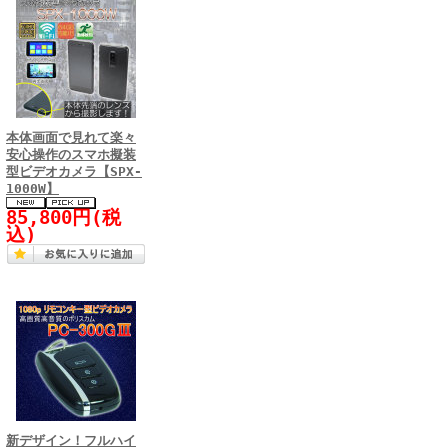
本体画面で見れて楽々
安心操作のスマホ擬装
型ビデオカメラ【SPX-
1000W】
85,800円(税
込)
新デザイン！フルハイ