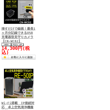
挿すだけで録画！最長1
ヶ月分記録できるUSB
充電器型見守りカメラ
【CN-WC02】
14,300円(税
込)
Wi-Fi搭載 IP接続対
応 卓上空気清浄機擬