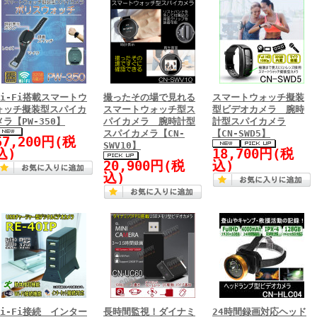
Wi-Fi搭載スマートウ
撮ったその場で見れる
スマートウォッチ擬装
ォッチ擬装型スパイカ
スマートウォッチ型ス
型ビデオカメラ 腕時
メラ【PW-350】
パイカメラ 腕時計型
計型スパイカメラ
スパイカメラ【CN-
【CN-SWD5】
57,200円(税
SWV10】
込)
18,700円(税
20,900円(税
込)
込)
Wi-Fi接続 インター
長時間監視！ダイナミ
24時間録画対応ヘッド