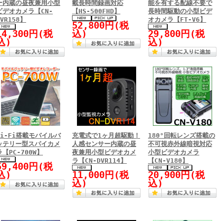
ー内蔵の昼夜兼用小型
載長時間録画対応
能を有する配線不要で
ビデオカメラ【CN-
【HS-500FHD】
長時間駆動の小型ビデ
DVR158】
オカメラ【FT-V6】
52,800円(税
14,300円(税
込)
29,800円(税
込)
込)
Wi-Fi搭載モバイルバ
充電式で1ヶ月超駆動！
180°回転レンズ搭載の
ッテリー型スパイカメ
人感センサー内蔵の昼
不可視赤外線暗視対応
ラ【PC-700W】
夜兼用小型ビデオカメ
小型ビデオカメラ
ラ【CN-DVR114】
【CN-V180】
59,400円(税
込)
11,000円(税
20,900円(税
込)
込)