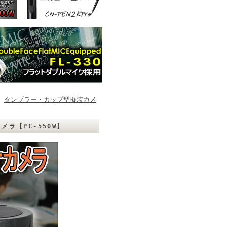
>
タンブラー・カップ型擬装カメ
ラ【PC-550W】