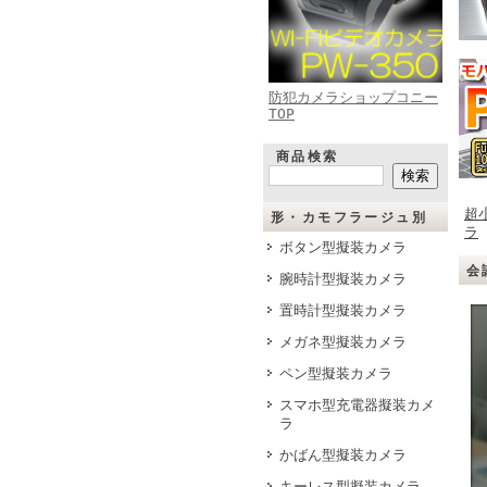
防犯カメラショップコニー
TOP
商品検索
超
形・カモフラージュ別
ラ
ボタン型擬装カメラ
会
腕時計型擬装カメラ
置時計型擬装カメラ
メガネ型擬装カメラ
ペン型擬装カメラ
スマホ型充電器擬装カメ
ラ
かばん型擬装カメラ
キーレス型擬装カメラ