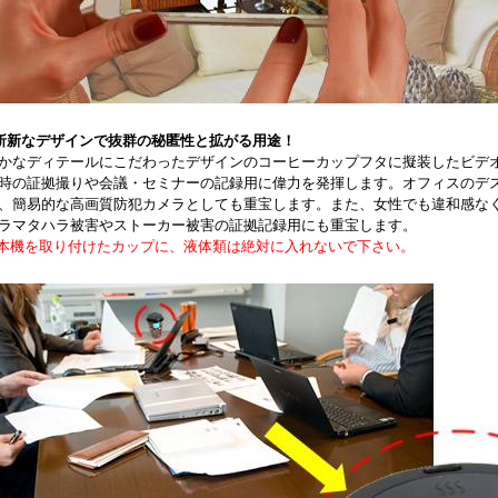
斬新なデザインで抜群の秘匿性と拡がる用途！
かなディテールにこだわったデザインのコーヒーカップフタに擬装したビデ
時の証拠撮りや会議・セミナーの記録用に偉力を発揮します。オフィスのデ
、簡易的な高画質防犯カメラとしても重宝します。また、女性でも違和感な
ラマタハラ被害やストーカー被害の証拠記録用にも重宝します。
本機を取り付けたカップに、液体類は絶対に入れないで下さい。