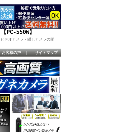
C-550W】
型ビデオカメラ・隠しカメラの開
お客様の声
｜
サイトマップ