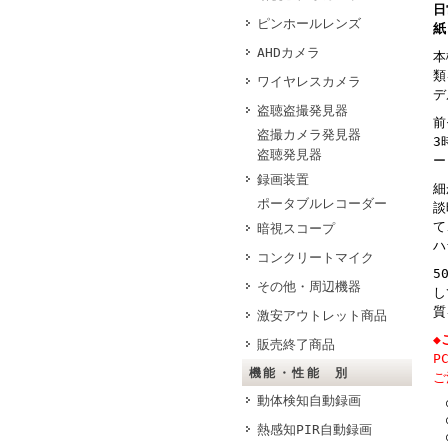
日
ピンホールレンズ
紙
AHDカメラ
本
類
ワイヤレスカメラ
デ
盗聴盗撮発見器
前
盗撮カメラ発見器
3
盗聴発見器
ー
録画装置
細
ポータブルレコーダー
談
て
暗視スコープ
ハ
コンクリートマイク
5
その他・周辺機器
し
質
激安アウトレット商品
◆
販売終了商品
P
機能・性能 別
ご
動体検知自動録画
○
○
熱感知PIR自動録画
○