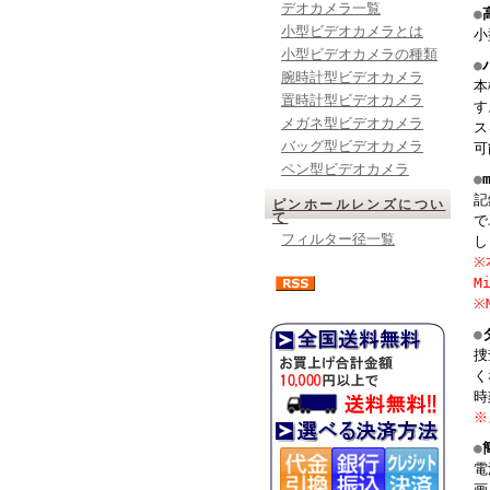
デオカメラ一覧
●
小型ビデオカメラとは
小
小型ビデオカメラの種類
●
腕時計型ビデオカメラ
本
置時計型ビデオカメラ
す
メガネ型ビデオカメラ
ス
バッグ型ビデオカメラ
可
ペン型ビデオカメラ
●
記
ピンホールレンズについ
て
で
フィルター径一覧
し
※
M
※
●
捜
く
時
※
●
電
画