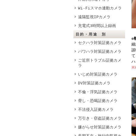
Wi-Fiスマホ連動カメラ
遠隔監視IPカメラ
充電式3時間以上録画
目的・用途 別
●
セクハラ対策証拠カメラ
細
談
パワハラ対策証拠カメラ
て
ご近所トラブル証拠カメ
ハ
ラ
※
いじめ対策証拠カメラ
DV対策証拠カメラ
不倫・浮気証拠カメラ
脅し・恐喝証拠カメラ
不法侵入証拠カメラ
万引き・窃盗証拠カメラ
嫌がらせ対策証拠カメラ
長期不在・旅行中監視カ