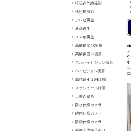
○
暗視赤外線撮影
○
低照度撮影
○
テレビ再生
液晶再生
スマホ再生
高解像度4K撮影
●
ス
高解像度2K撮影
や
す
フルハイビジョン撮影
ス
ハイビジョン撮影
に
高精細H.264圧縮
スケジュール録画
上書き録画
防水仕様カメラ
防雨仕様カメラ
防滴仕様カメラ
外部入力端子有り