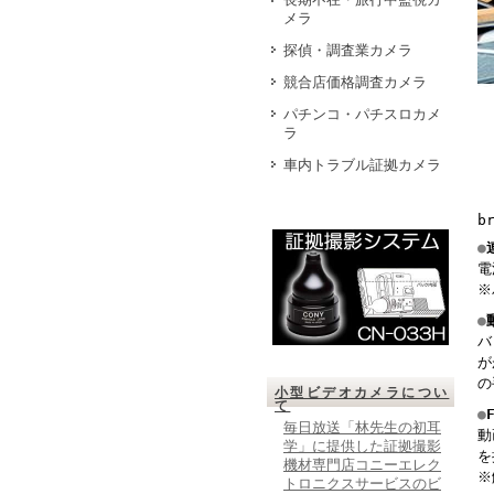
メラ
探偵・調査業カメラ
競合店価格調査カメラ
パチンコ・パチスロカメ
ラ
車内トラブル証拠カメラ
b
●
電
※
●
バ
が
の
小型ビデオカメラについ
て
●
毎日放送「林先生の初耳
動
学」に提供した証拠撮影
を
機材専門店コニーエレク
※
トロニクスサービスのビ