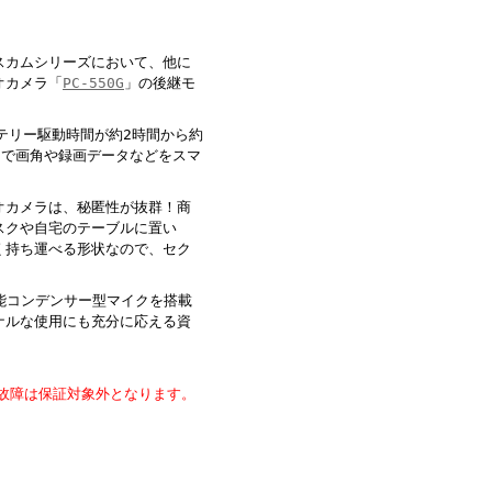
スカムシリーズにおいて、他に
オカメラ「
PC-550G
」の後継モ
ッテリー駆動時間が約2時間から約
とで画角や録画データなどをスマ
オカメラは、秘匿性が抜群！商
スクや自宅のテーブルに置い
く持ち運べる形状なので、セク
能コンデンサー型マイクを搭載
ナルな使用にも充分に応える資
る故障は保証対象外となります。