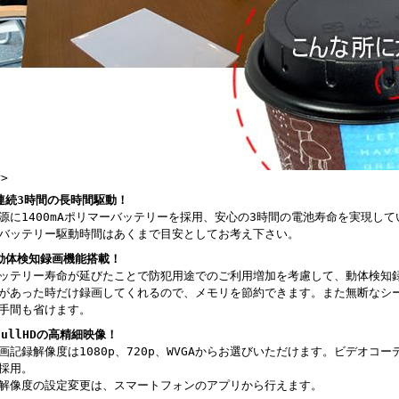
r>
連続3時間の長時間駆動！
源に1400mAポリマーバッテリーを採用、安心の3時間の電池寿命を実現して
バッテリー駆動時間はあくまで目安としてお考え下さい。
動体検知録画機能搭載！
ッテリー寿命が延びたことで防犯用途でのご利用増加を考慮して、動体検知
があった時だけ録画してくれるので、メモリを節約できます。また無断なシ
手間も省けます。
FullHDの高精細映像！
画記録解像度は1080p、720p、WVGAからお選びいただけます。ビデオコーデ
採用。
解像度の設定変更は、スマートフォンのアプリから行えます。