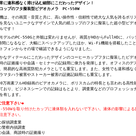
常に違和感なく溶け込む細部にこだわったデザイン！
コップのフタ擬装型ビデオカメラ PC-550W
機は、その画質・音質と共に、高い操作性・信頼性で絶大な人気を誇るポリ
を見ないユニークなデザインで人気の紙コップのフタに擬装した超小型ビデ
ルです！
モデルのPC-550Gと外観は変わりませんが、画質がHDからFullHDに、バ
時間になるなど、大幅にスペックアップしたほか、Wi-Fi機能を搭載したこ
トフォンからその場で確認できるようになりました。
かなディテールにこだわったデザインのコーヒーカップフタに擬装したビデ
時の証拠撮りや会議・セミナーの記録用に偉力を発揮します。オフィスのデ
、簡易的な高画質防犯カメラとしても重宝します。また、女性でも違和感な
ラマタハラ被害やストーカー被害の証拠記録用にも重宝します。
00万画素フルHD録画のビデオカメラに、ポリスカムの特長とも言われる高性
ており、ビジネスシーンでの記録はもとより、調査業などのプロフェッショ
を有します。
ご注意下さい◆
C-550Wを取り付けたカップに液体類を入れないで下さい。液体の影響によ
注意下さい。
探偵調査業
警察内偵調査
会議、商談時の証拠撮り