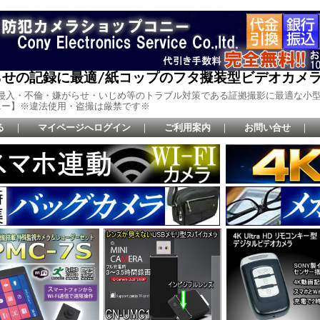
せの記録に最適/紙コップのフタ擬装型ビデオカメラ【P
法侵入・不倫・嫌がらせ・いじめ等のトラブル対策である証拠撮影に最適な小
ニー】※違法使用・盗撮は厳禁です※
る
｜
マイページへログイン
｜
ご利用案内
｜
お問い合せ
｜