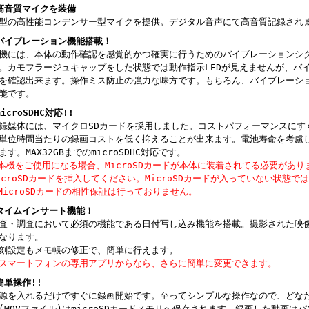
高音質マイクを装備
型の高性能コンデンサー型マイクを提供。デジタル音声にて高音質記録され
バイブレーション機能搭載！
機には、本体の動作確認を感覚的かつ確実に行うためのバイブレーションシ
。カモフラージュキャップをした状態では動作指示LEDが見えませんが、バ
を確認出来ます。操作ミス防止の強力な味方です。もちろん、バイブレーショ
能です。
microSDHC対応!!
録媒体には、マイクロSDカードを採用しました。コストパフォーマンスにす
単位時間当たりの録画コストを低く抑えることが出来ます。電池寿命を考慮し
ます。MAX32GBまでのmicroSDHC対応です。
本機をご使用になる場合、MicroSDカードが本体に装着されてる必要があ
icroSDカードを挿入してください。MicroSDカードが入っていない状態で
MicroSDカードの相性保証は行っておりません。
タイムインサート機能！
査・調査において必須の機能である日付写し込み機能を搭載。撮影された映
なります。
刻設定もメモ帳の修正で、簡単に行えます。
スマートフォンの専用アプリからなら、さらに簡単に変更できます。
簡単操作!!
源を入れるだけですぐに録画開始です。至ってシンプルな操作なので、どな
(MOVファイル)はmicroSDカードメモリへ保存されます。録画した動画