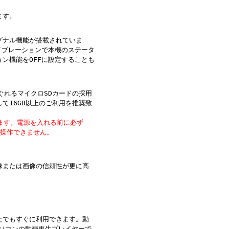
ます。
グナル機能が搭載されていま
イブレーションで本機のステータ
ン機能をOFFに設定することも
ぐれるマイクロSDカードの採用
て16GB以上のご利用を推奨致
ります。電源を入れる前に必ず
は操作できません。
像または画像の信頼性が更に高
たでもすぐに利用できます。動
はパソコンの動画再生プレイヤーで