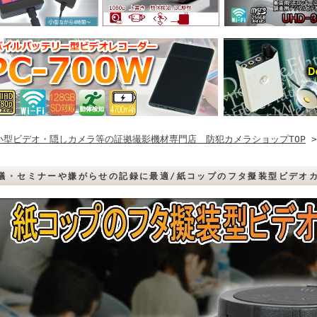
小型ビデオ・隠しカメラ等の証拠撮影機材専門店 防犯カメラショップTOP
議・セミナーや嫌がらせの記録に最適/紙コップのフタ擬装型ビデオカメ