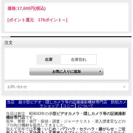
価格:
17,600円
(税込)
[ポイント還元 176ポイント～]
注文
在庫
在庫切れ
ハンズフリー撮影対応ウェアラブルカメラ！
24時間録画対応！防雨仕様ヘッドランプ型ビデオカメラ
お問い合わせ
CN-HLC04
本機は、防雨仕様のヘッドランプ内に超小型ビデオカメラを設けたヘッドランプ型
当店 超小型ビデオ・隠しカメラ等の証拠撮影機材専門店 防犯カメ
ビデオカメラです。ヘッドランプは90度の角度調整が付いており自在にカメラ付ラ
ラショップ【コニー】について
ンプの向きを調整可能です。また、ヘッドバンドにより頭に固定されるので、ハン
当店は創立 昭和43年の
小型ビデオカメラ・隠しカメラ等の証拠撮影
ズフリーで撮影可能です。ヘッドランプを点ければもちろん暗闇でも撮影できま
機材専門店
です。
す。
長年、警察・省庁・探偵・調査・ジャーナリスト・潜入捜査官などの
プロ向け機材を販売してきました。
撮影する動画は、高解像度のフルハイビジョン1080PでmicroSDカード
加えて近年では
不倫・いじめ・パワハラ・セクハラ・嫌がらせ・ご近
(MAX128GB)に記録します。大容量バッテリーにより最大で約24時間(ランプ消灯
所トラブル・不法侵入・不審者トラブル
などテレビやネットを賑わす