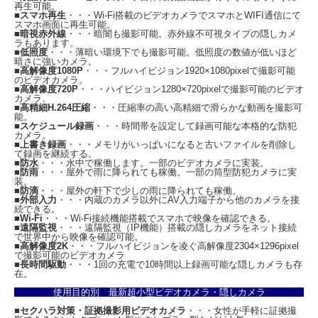
再生可能。
■
スマホ再生
・・・Wi-Fi搭載のビデオカメラでスマホとWIFI通信にて
スマホ画面に再生可能。
■
暗視赤外線
・・・暗闇も撮影可能。赤外線不可視タイプの隠しカメ
ラもあります。
Q．
夜間等の暗い場所でも撮影できますか？
■
低照度
・・・薄暗い環境下でも撮影可能。低照度の数値が低いほど
A．
「CN-HLC04」はヘッドランプ機能を有します。
暗さに強いカメラ。
■
高解像度1080P
・・・フルハイビジョン1920×1080pixelで撮影可能
夜間等の暗い場所ではヘッドランプを灯すことで、撮影することが可能となり
のビデオカメラ。
ます。
■
高解像度720P
・・・ハイビジョン1280×720pixelで撮影可能のビデオ
※ただしヘッドランプ点灯時は、バッテリ駆動時間が短くなります。
カメラ。
■
高精細H.264圧縮
・・・圧縮率の高い高精細で滑らかな動画を撮影可
能。
Q．
録画した映像をスマホで見ることはできますか？
■
スケジュール録画
・・・時間帯を設定して録画可能な本格的な防犯
A．
スマートフォン対応microSDカードリーダー等でmicroSDカードを読める環境
カメラ。
をご用意の上、
■
上書き録画
・・・メモリがいっぱいになると古いファイルを削除し
て録画を継続する。
動画再生アプリをインストールして頂くことで再生可能です。
■
防水
・・・水中で稼働します。一部のビデオカメラに実装。
※
iPhone/Android対応microSDカードリーダー「CN-18SDR」
■
防雨
・・・屋外で雨に降られても稼働。一部の筒型防犯カメラに実
装。
■
防滴
・・・屋外の軒下で少しの雨に降られても稼働。
■
外部入力
・・・内蔵のカメラ以外にAV入力端子から他のカメラを接
続できる。
■
Wi-Fi
・・・Wi-Fi接続機能搭載でスマホで映像を確認できる。
■
遠隔監視
・・・遠隔監視（IP機能）搭載の隠しカメラをネット接続
で世界中から映像を確認可能。
■
高解像度2K
・・・フルハイビジョンを凌ぐ高解像度2304×1296pixel
で撮影可能のビデオカメラ
■
長時間駆動
・・・1回の充電で10時間以上録画可能な隠しカメラも存
在。
使用目的別 最新超小型ビデオカメラ・隠しカメラ
■
セクハラ対策・証拠撮影用ビデオカメラ
・・・女性が手軽に証拠撮