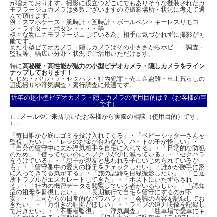
●
ウェアラブルカメラ ハンズフリーのヘッドランプ型ビデオカメラ！
が増えております。撮影に役立つどこにでもありそうな擬装されたカ
モフラージュカメラは多数ございますので撮影場所・状況に考えて選
本機は、防雨仕様のヘッドランプ内に超小型ビデオカメラを設けたヘッドランプ型
んで頂けます。
ビデオカメラです。ヘッドランプは90度の角度調整が付いており自在にカメラ付ラ
例：スマホケース・腕時計・置時計・ボールペン・キーレスリモコ
ンプの向きを調整可能です。また、ヘッドバンドにより頭に固定されるので、ハン
ン・ライター・ボタン・・・・等
ズフリーで撮影可能です。ヘッドランプを点ければもちろん暗闇でも撮影できま
様々な物にカモフラージュしている為、相手に気づかれずに撮影が可
能です。
す。
また小型ビデオカメラ・隠しカメラはその小ささからホビー・調査・
ヘッドランプの特性を活かして、登山やキャンプのレジャー撮影から、救援活動の
監視等、幅広い分野・状況でご活用いただけます。
記録用に、またハンズフリーとなるので手元の作業記録にもご利用頂けます。
特に
高秘匿・高性能が魅力の小型ビデオカメラ・隠しカメラをライン
ナップしております！
いじめ・パワハラ・セクハラ・社内犯罪・売上金盗難・車上荒らしの
証拠撮りや浮気調査・素行調査に最適です。
近年の超小型ビデオカメラ・隠しカメラの使用目的は？（お客様の声
です）
↓↓↓メールやご来店頂いたお客様から実際の相談（使用目的）です。
↓↓↓
「毎日誰かが庭にゴミを投げ入れてくる」・「ベビーシッターさんを
監視したい」・「レジのお金が合わない。バイトの子が怪しい」・
「自分の留守中に夫が浮気相手を自宅に入れてる」・「日常的な防犯
のため」「使ってないのにヘソクリが少し減っている」・「セクハラ
をうけている」・「息子が親友と思われる子にいじめられているか
も」・「留守番中の愛犬の様子をチェックしたい」「誰かが勝手に家
●
驚愕のビデオ性能！フルHDで最大24時間録画！
に入ってきてる気がする」・「旅の記録を目線撮影したい」・「ご近
所トラブルがエスカレートしてきた」・「ポストにいたずらされ
撮影する動画は、高解像度のフルハイビジョン1080PでmicroSDカード
る」・「社内の機密データを閲覧している者がいるらしい」・「認知
(MAX128GB)に記録します。大容量バッテリーにより最大で約24時間(ランプ消灯
症の祖母を監視したい」・「長期旅行で自宅を留守にするのが不
時)の連続録画が可能です。全ランプ点灯時は約5時間、乱光ランプ点灯時は約7時
安」・「上司からの日常的なパワハラ」・「会議の内容を記録してお
間の録画が可能です。
きたい」・「万引きの証拠がほしい」・「ライブの迫力映像を記録し
ておきたい」・「不審者監視」・「浮気調査」・「駐車場で愛車にキ
※録画時間は、撮影内容により多少前後します。あくまで目安としてお考え下さ