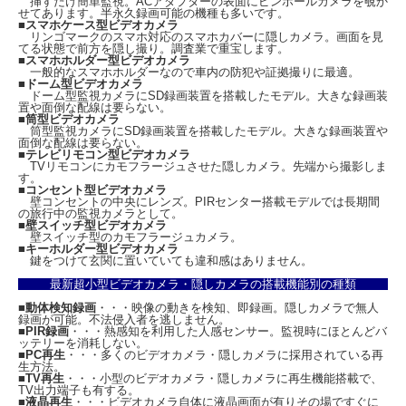
挿すだけ簡単監視。ACアダプターの表面にピンホールカメラを覗か
せてあります。半永久録画可能の機種も多いです。
■
スマホケース型ビデオカメラ
リンゴマークのスマホ対応のスマホカバーに隠しカメラ。画面を見
てる状態で前方を隠し撮り。調査業で重宝します。
■
スマホホルダー型ビデオカメラ
一般的なスマホホルダーなので車内の防犯や証拠撮りに最適。
■
ドーム型ビデオカメラ
ドーム型監視カメラにSD録画装置を搭載したモデル。大きな録画装
置や面倒な配線は要らない。
■
筒型ビデオカメラ
筒型監視カメラにSD録画装置を搭載したモデル。大きな録画装置や
面倒な配線は要らない。
■
テレビリモコン型ビデオカメラ
TVリモコンにカモフラージュさせた隠しカメラ。先端から撮影しま
す。
■
コンセント型ビデオカメラ
壁コンセントの中央にレンズ。PIRセンター搭載モデルでは長期間
の旅行中の監視カメラとして。
■
壁スイッチ型ビデオカメラ
壁スイッチ型のカモフラージュカメラ。
■
キーホルダー型ビデオカメラ
鍵をつけて玄関に置いていても違和感はありません。
最新超小型ビデオカメラ・隠しカメラの搭載機能別の種類
■
動体検知録画
・・・映像の動きを検知、即録画。隠しカメラで無人
録画が可能。不法侵入者を逃しません。
■
PIR録画
・・・熱感知を利用した人感センサー。監視時にほとんどバ
ッテリーを消耗しない。
■
PC再生
・・・多くのビデオカメラ・隠しカメラに採用されている再
生方法。
■
TV再生
・・・小型のビデオカメラ・隠しカメラに再生機能搭載で、
TV出力端子も有する。
■
液晶再生
・・・ビデオカメラ自体に液晶画面が有りその場ですぐに