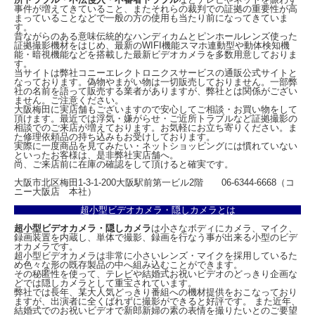
時)の連続録画が可能です。
事件が増えてきていること、またそれらの裁判での証拠の重要性が高
まっていることなどで一般の方の使用も当たり前になってきていま
※128GBmicroSDで約12時間分(明所)の動画を保存します。24時間録画する場合
す。
は、128GBのmicroSDカードを2枚ご用意下さい。
昔ながらのある意味伝統的なハンディカムとピンホールレンズ使った
※連続録画時間は、撮影内容により多少前後します。あくまで目安としてお考え下
証拠撮影機材をはじめ、最新のWIFI機能スマホ連動型や動体検知機
さい。
能・暗視機能などを搭載した最新ビデオカメラを多数用意しておりま
す。
当サイトは弊社コニーエレクトロニクスサービスの通販公式サイトと
録画操作は、シンプルなワンタッチ操作を採用。録画ボタンを押すだけでカメラ電
なっております。偽物やまがい物は一切販売しておりません。一部弊
源がONになり自動的に録画がスタートします。
社の名前を語って販売する業者がありますが、弊社とは関係がござい
ません。ご注意ください。
ヘッドランプは、軽登山やキャンプから本格的な登山にも対応できるように、最大
大阪梅田に実店舗もございますので安心してご相談・お買い物をして
約100ルーメンの全ランプ点灯モードと広範囲を照らす乱光モードでの照射が可能
頂けます。最近では浮気・嫌がらせ・ご近所トラブルなど証拠撮影の
な高輝度LEDを搭載しております。
相談でのご来店が増えております。お気軽にお立ち寄りください。ま
た修理依頼品の持ち込みもお受けしております。
実際に一度商品を見てみたい・ネットショッピングには慣れていない
ヘッドランプの特性を活かして、登山やキャンプのレジャー撮影から、救援活動の
といったお客様は、是非弊社実店舗へ。
記録用に、またハンズフリーとなるので手元の作業記録にもご利用頂けます。
尚、ご来店前に在庫の確認をして頂けると確実です。
大阪市北区梅田1-3-1-200大阪駅前第一ビル2階 06-6344-6668（コ
ニー大阪店 本社）
◆ご使用用途例◆
超小型ビデオカメラ・隠しカメラとは
○登山の記録
○キャンプの思い出撮影
超小型ビデオカメラ・隠しカメラ
は小さなボディにカメラ、マイク、
○救援活動の記録用
録画装置を内蔵し、単体で撮影、録画を行なう事が出来る小型のビデ
○手元の作業の撮影
オカメラです。
超小型ビデオカメラは非常に小さいレンズ・マイクを採用しているた
等々・・
め色々な形の既存製品の中へ組み込むことができます。
その秘匿性を使って、テレビや結婚式お祝いビデオのどっきり企画な
どでは隠しカメラとして重宝されています。
弊社では長年、某大人気どっきり番組への機材提供をおこなっており
ますが、出演者に全くばれずに撮影ができると好評です。 また近年、
結婚式でのお祝いビデオで新郎新婦の素の表情を撮りたいとのご要望