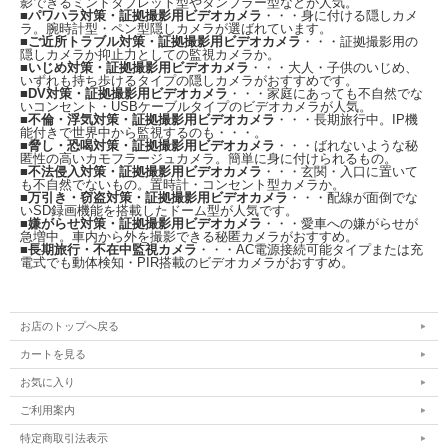
影できるミントタブレット型やタンブラー型などが人気。
■
パワハラ対策・証拠撮影用ビデオカメラ
・・・身に付ける隠しカメ
ラ。腕時計型・ペン型隠しカメラが選ばれています。
■
ご近所トラブル対策・証拠撮影用ビデオカメラ
・・・証拠撮影用の
隠しカメラか抑止力としての監視カメラか。
■
いじめ対策・証拠撮影用ビデオカメラ
・・・大人・子供のいじめ、
いずれも持ち歩けるタイプの隠しカメラがおすすめです。
■
DV対策・証拠撮影用ビデオカメラ
・・・家庭にあっても不自然でな
いコンセント・USBケーブルタイプのビデオカメラが人気。
■
不倫・浮気対策・証拠撮影用ビデオカメラ
・・・長期旅行中。IP機
能付きで世界中から監視するのも・・・。
■
脅し・恐喝対策・証拠撮影用ビデオカメラ
・・・ばれないような秘
匿性の高いカモフラージュカメラ。簡単に身に付けられるもの。
■
不法侵入対策・証拠撮影用ビデオカメラ
・・・玄関・入口に置いて
も不自然でないもの。置時計・コンセント型カメラか。
■
万引き・窃盗対策・証拠撮影用ビデオカメラ
・・・配線が面倒でな
いSD録画機能を搭載したドーム型が人気です。
ヘッドランプ型ビデオカメラ「CN-HLC04」で明るい室内を撮影しました。撮影中
■
嫌がらせ対策・証拠撮影用ビデオカメラ
・・・愛車への嫌がらせが
盤で、室内手前の蛍光灯を消しておりますが、十分に被写体を確認できます。ま
急増中。車内から外を撮影できる秘匿カメラがおすすめ。
■
長期旅行・不在中監視カメラ
・・・AC電源接続可能タイプまたは充
た、途中からヘッドランプを全ランプモード、乱光モード順に点灯し、更に明るく
電式でも動体検知・PIR搭載のビデオカメラがおすすめ。
鮮明に撮影できました。
※サンプル動画は、元データよりも縮小サイズで表示しております。（元データは
1920×1080pixel）
サンプル動画は圧縮されておりますので、実データより画質が劣化しておりま
お店のトップへ戻る
す。
カートを見る
お気に入り
ご利用案内
ランプ部外寸
約φ71mm×52mm
ランプ台座外寸
約93(W)×71(H)×23(D)mm
特定商取引法表示