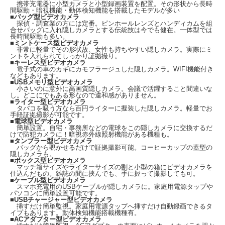
携帯充電器に小型カメラと小型録画装置を配置。その形状から長時
間駆動・暗視機能・動体検知機能を搭載したモデルが多い
■
バッグ型ビデオカメラ
探偵・調査業の方には定番。ピンホールレンズとハンディカムを組
合せバッグに入れ隠しカメラとする伝統技は今でも健在。一体型では
長時間駆動も多い。
■
ミントケース型ビデオカメラ
非常に軽量でその形状故、女性も持ちやすい隠しカメラ。実際にミ
ントを入れられてしっかり証拠撮り。
■
キーレス型ビデオカメラ
電子式の車のカギにカモフラージュした隠しカメラ。WIFI機能付き
などもあります。
■
USBメモリ型ビデオカメラ
小さいのに意外に高画質隠しカメラ。会議で活躍すること間違いな
し。どこにでもある形なので違和感がありません。
■
ライター型ビデオカメラ
タバコを吸う方なら百円ライターに擬装した隠しカメラ。軽量でお
手軽証拠撮影が可能です。
■
電球型ビデオカメラ
簡単設置。自宅・事務所などの電球をこの隠しカメラに交換するだ
けで防犯カメラに！暗視赤外線照射機能がある機種も。
■
タンブラー型ビデオカメラ
バッグから覗かせるだけで証拠撮影可能。コーヒーカップの蓋型の
隠しカメラも。
■
ボックス型ビデオカメラ
マッチ箱サイズやライターサイズの割と小型の箱にビデオカメラを
仕込んだもの。雑誌の間に挟んでも、手に握って撮影しても可。
■
ケーブル型ビデオカメラ
スマホ充電用のUSBケーブルが隠しカメラに。家庭用電源タップや
パソコンに簡単設置可能です。
■
USBチャージャー型ビデオカメラ
挿すだけ簡単監視。家庭用電源タップへ挿すだけ自動録画できるタ
イプもあります。動体検知機能搭載機種有。
■
ACアダプター型ビデオカメラ