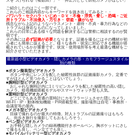
ズをつけられる（複数回）」・「抑止力として防犯カメラがほしい」
い。
※128GBmicroSDで約12時間分(明所)の動画を保存します。24時間録画する場合
ご紹介したのはごく一部です。
は、128GBのmicroSDカードを2枚ご用意下さい。
これらのご相談内容からキーワードを抜き出してみると・・
パワハラ・セクハラ・いじめ・ＤＶ・不倫・浮気・脅し・恐喝・ご近
所トラブル・不法侵入・万引き・ 窃盗・嫌がらせ
残念ながら上記のようなハラスメント・虐待・不貞・暴力行為などの
トラブルは身近なものになってしまいました。
これらの日常にある様々な問題を解決するには警察に相談するのが賢
明です。
その為には
必ず証拠が必要
となります。証拠を撮るにはその機材が初
心者にも簡単に扱えること。様々な条件・状況に対応できる機能が搭
載されているかが重要です。状況・使用場所等を考え最適な機材をご
紹介させていただきます。
最新超小型ビデオカメラ・隠しカメラの形・カモフラージュスタイル
別の種類
■
ボタン擬装型ビデオカメラ
ボタン中央にレンズを配した秘匿性抜群の証拠撮影カメラ。定番で
すがほとんど見つかることはないでしょう。
■
腕時計型ビデオカメラ
●
ワンタッチ録画！
おしゃれな腕時計内に1ミリピンカメラを配した秘匿性の高い隠し
録画操作は、シンプルなワンタッチ操作を採用。録画ボタンを押すだけでカメラ電
カメラ。暗視機能搭載モデルやスマートウォッチ型も人気。
源がONになり自動的に録画がスタートします。
■
置時計型ビデオカメラ
どこにでもある普通の置時計にカモフラージュさせた隠しカメラ。
●
高輝度LED採用のヘッドランプ！
WI-FI・IP・動体検知機能・PIR搭載型有。撮影場所は自宅・事務所・
会議室等の屋内。
ヘッドランプは、軽登山やキャンプから本格的な登山にも対応できるように、最大
■
メガネ型ビデオカメラ
約100ルーメンの全ランプ点灯モードと広範囲を照らす乱光モードでの照射が可能
目線で撮れるのが最大の特徴。対人トラブルの証拠撮りはもちろ
な高輝度LEDを搭載しております。
ん、街歩き旅行を撮影してもおもしろそう。
■
ペン型ビデオカメラ
お手軽な隠しカメラの録画機能付きボールペン。胸ポケットにさし
て撮るも良し、ペン立てでも良し。
■
モバイルバッテリー型ビデオカメラ