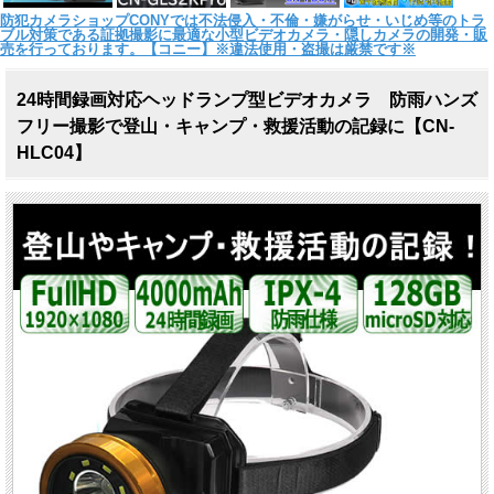
防犯カメラショップCONYでは不法侵入・不倫・嫌がらせ・いじめ等のトラ
ブル対策である証拠撮影に最適な小型ビデオカメラ・隠しカメラの開発・販
売を行っております。【コニー】※違法使用・盗撮は厳禁です※
24時間録画対応ヘッドランプ型ビデオカメラ 防雨ハンズ
フリー撮影で登山・キャンプ・救援活動の記録に【CN-
HLC04】